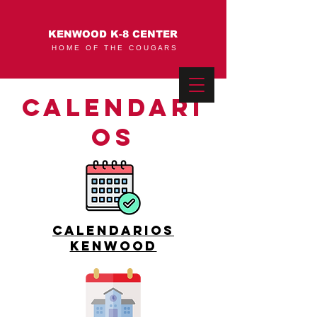
KENWOOD K-8 CENTER
H O M E O F T H E C O U G A R S
Calendari
os
Calendarios
Kenwood