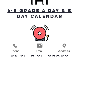
6-8 Grade A Day & B
Day Calendar
Horario de clases
Phone
Email
Address
de 6.º a 8.º grado
Kenwood
CENTRO K8